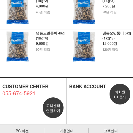
(1kg*2)
(1kg*3)
4,800원
7,200원
40원 적립
70원 적립
냉동오만둥이 4kg
냉동오만둥이 5kg
(1kg*4)
(1kg*5)
9,600원
12,000원
90원 적립
120원 적립
CUSTOMER CENTER
BANK ACCOUNT
055-674-5921
비회원
1:1 문의
고객센터
연결하기
PC 버전
이용안내
고객센터