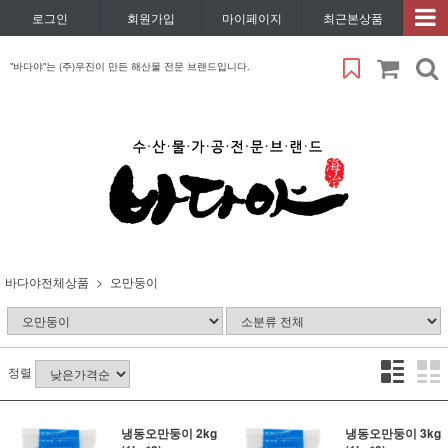
로그인
회원가입
마이페이지
최근본상품
"바다야"는 (주)우진이 만든 해산물 전문 브랜드입니다.
바다야전체상품
오만둥이
정렬
냉동오만둥이 2kg
냉동오만둥이 3kg